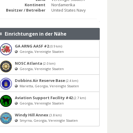
Kontinent
Nordamerika
Besitzer / Betreiber
United States Navy
Einrichtungen in der Nähe
GA ARNG AASF #2
(0.9 km)
Georgia, Vereinigte Staaten
NOSC Atlanta
(2.0 km)
Georgia, Vereinigte Staaten
Dobbins Air Reserve Base
(2.4 km)
Marietta, Georgia, Vereinigte Staaten
Aviation Support Facility #42
(2.7 km)
Georgia, Vereinigte Staaten
Windy Hill Annex
(3.8 km)
Smyrna, Georgia, Vereinigte Staaten