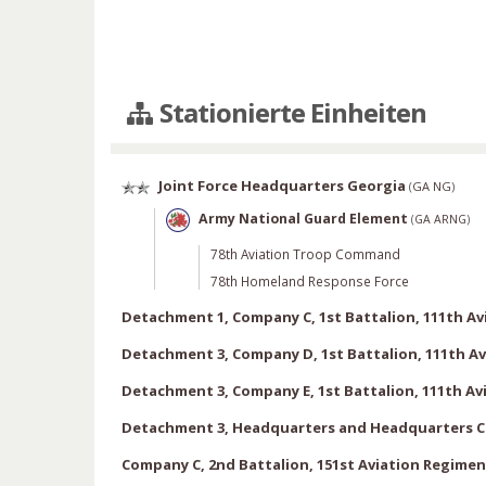
Stationierte Einheiten
Joint Force Headquarters Georgia
(
GA NG
)
Army National Guard Element
(
GA ARNG
)
78th Aviation Troop Command
78th Homeland Response Force
Detachment 1, Company C, 1st Battalion, 111th A
Detachment 3, Company D, 1st Battalion, 111th A
Detachment 3, Company E, 1st Battalion, 111th A
Detachment 3, Headquarters and Headquarters Co
Company C, 2nd Battalion, 151st Aviation Regimen