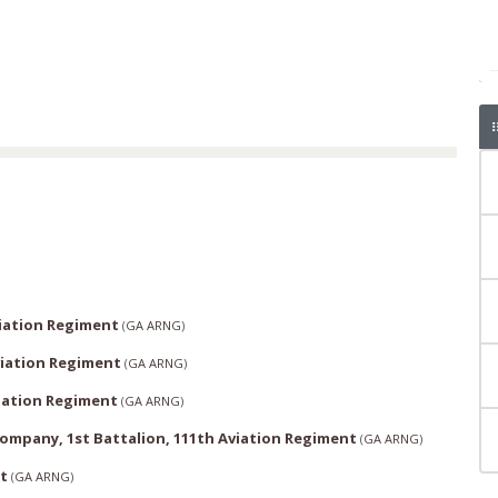
viation Regiment
(
GA ARNG
)
viation Regiment
(
GA ARNG
)
viation Regiment
(
GA ARNG
)
mpany, 1st Battalion, 111th Aviation Regiment
(
GA ARNG
)
t
(
GA ARNG
)