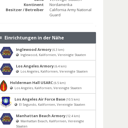
Kontinent
Nordamerika
Besitzer / Betreiber
California Army National
Guard
Einrichtungen in der Nähe
Inglewood Armory
(6.3 km)
Inglewood, Kalifornien, Vereinigte Staaten
Los Angeles Armory
(6.4 km)
Los Angeles, Kalifornien, Vereinigte Staaten
Holderman Hall USARC
(6.5 km)
Los Angeles, Kalifornien, Vereinigte Staaten
Los Angeles Air Force Base
(10.5 km)
El Segundo, Kalifornien, Vereinigte Staaten
Manhattan Beach Armory
(12.4 km)
Manhattan Beach, Kalifornien, Vereinigte
Staaten