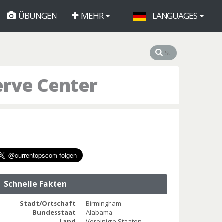
ÜBUNGEN
MEHR
LANGUAGES
erve Center
Schnelle Fakten
Stadt/Ortschaft
Birmingham
Bundesstaat
Alabama
Land
Vereinigte Staaten