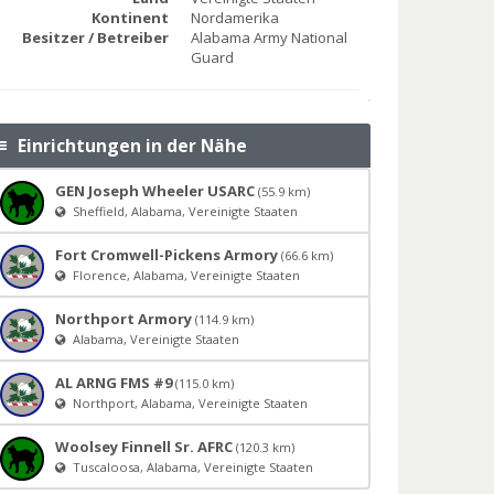
Kontinent
Nordamerika
Besitzer / Betreiber
Alabama Army National
Guard
Einrichtungen in der Nähe
GEN Joseph Wheeler USARC
(55.9 km)
Sheffield, Alabama, Vereinigte Staaten
Fort Cromwell-Pickens Armory
(66.6 km)
Florence, Alabama, Vereinigte Staaten
Northport Armory
(114.9 km)
Alabama, Vereinigte Staaten
AL ARNG FMS #9
(115.0 km)
Northport, Alabama, Vereinigte Staaten
Woolsey Finnell Sr. AFRC
(120.3 km)
Tuscaloosa, Alabama, Vereinigte Staaten