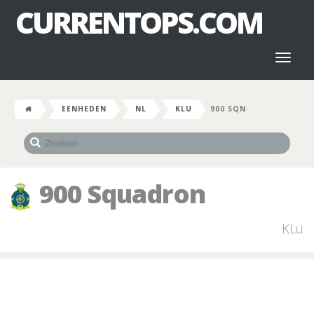
CURRENTOPS.COM
Toggl
naviga
EENHEDEN
NL
KLU
900 SQN
900 Squadron
KLu