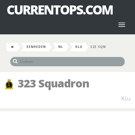
CURRENTOPS.COM
Toggl
naviga
EENHEDEN
NL
KLU
323 SQN
323 Squadron
KLu