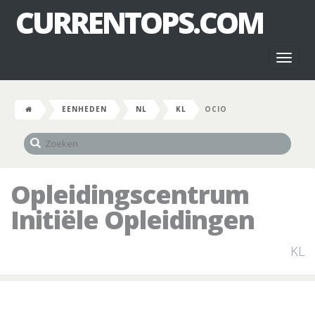
CURRENTOPS.COM
Toggl
naviga
EENHEDEN
NL
KL
OCIO
Opleidingscentrum
Initiële Opleidingen
KL