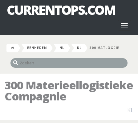
CURRENTOPS.COM
Toggl
naviga
EENHEDEN
NL
KL
300 MATLOGCIE
300 Materieellogistieke
Compagnie
KL